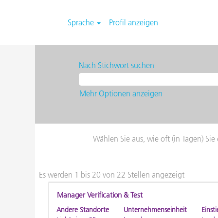
Sprache
Profil anzeigen
CH
Engineering
Nach Stichwort suchen
Mehr Optionen anzeigen
Wählen Sie aus, wie oft (in Tagen) Si
Es werden 1 bis 20 von 22 Stellen angezeigt
Sucherge
für
Stellenbezeichnung
Drücken
Manager Verification & Test
"".
Sie
Es
Andere Standorte
Unternehmenseinheit
Einsti
die
werden