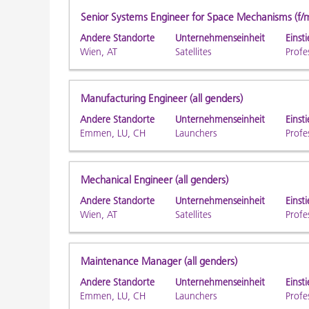
die
Stellenbezeichnung
Drücken
Senior Systems Engineer for Space Mechanisms (f/
Stelleninformationen
Sie
Andere Standorte
Unternehmenseinheit
Einsti
vollständig
die
Wien, AT
Satellites
Profe
anzuzeigen.
Leertaste,
um
die
Stellenbezeichnung
Drücken
Manufacturing Engineer (all genders)
Stelleninformationen
Sie
Andere Standorte
Unternehmenseinheit
Einsti
vollständig
die
Emmen, LU, CH
Launchers
Profe
anzuzeigen.
Leertaste,
um
die
Stellenbezeichnung
Drücken
Mechanical Engineer (all genders)
Stelleninformationen
Sie
Andere Standorte
Unternehmenseinheit
Einsti
vollständig
die
Wien, AT
Satellites
Profe
anzuzeigen.
Leertaste,
um
die
Stellenbezeichnung
Drücken
Maintenance Manager (all genders)
Stelleninformationen
Sie
Andere Standorte
Unternehmenseinheit
Einsti
vollständig
die
Emmen, LU, CH
Launchers
Profe
anzuzeigen.
Leertaste,