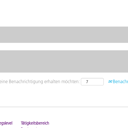
e eine Benachrichtigung erhalten möchten:
Benachri
bnisse
egslevel
Tätigkeitsbereich