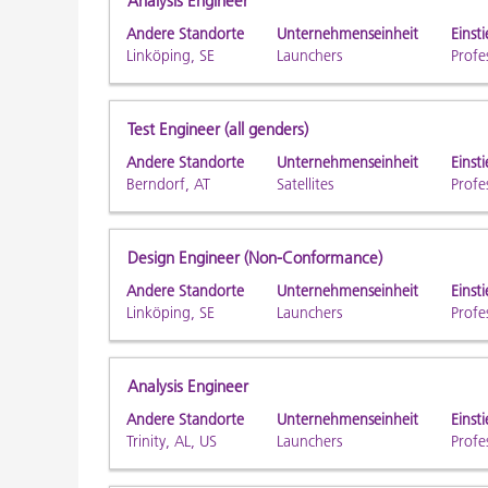
Stellenbezeichnung
Drücken
Analysis Engineer
Stelleninformationen
Sie
Andere Standorte
Unternehmenseinheit
Einsti
vollständig
die
Linköping, SE
Launchers
Profe
anzuzeigen.
Leertaste,
um
die
Stellenbezeichnung
Drücken
Test Engineer (all genders)
Stelleninformationen
Sie
Andere Standorte
Unternehmenseinheit
Einsti
vollständig
die
Berndorf, AT
Satellites
Profe
anzuzeigen.
Leertaste,
um
die
Stellenbezeichnung
Drücken
Design Engineer (Non-Conformance)
Stelleninformationen
Sie
Andere Standorte
Unternehmenseinheit
Einsti
vollständig
die
Linköping, SE
Launchers
Profe
anzuzeigen.
Leertaste,
um
die
Stellenbezeichnung
Drücken
Analysis Engineer
Stelleninformationen
Sie
Andere Standorte
Unternehmenseinheit
Einsti
vollständig
die
Trinity, AL, US
Launchers
Profe
anzuzeigen.
Leertaste,
um