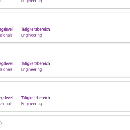
rs
Engineering
egslevel
Tätigkeitsbereich
ssionals
Engineering
en
egslevel
Tätigkeitsbereich
ssionals
Engineering
aste,
te
egslevel
Tätigkeitsbereich
ssionals
Engineering
n.
)