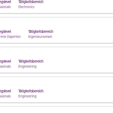
egslevel
Tätigkeitsbereich
ssionals
Electronics
en.
egslevel
Tätigkeitsbereich
rene Experten
Ingenieurwesen
egslevel
Tätigkeitsbereich
ssionals
Engineering
egslevel
Tätigkeitsbereich
ssionals
Engineering