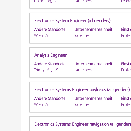
Linköping, SE
Launchers
Leade
Leertaste,
1
um
bis
die
20
Stellenbezeichnung
Drücken
Electronics System Engineer (all genders)
Stelleninformationen
von
Sie
Andere Standorte
Unternehmenseinheit
Einsti
vollständig
22
die
Wien, AT
Satellites
Profe
anzuzeigen.
Stellen
Leertaste,
angezeigt
um
Verwend
die
Stellenbezeichnung
Drücken
Analysis Engineer
Sie
Stelleninformationen
Sie
die
Andere Standorte
Unternehmenseinheit
Einsti
vollständig
die
Trinity, AL, US
Launchers
Profe
Tabulatort
anzuzeigen.
Leertaste,
um
um
durch
die
Stellenbezeichnung
Drücken
Electronics Systems Engineer payloads (all genders)
die
Stelleninformationen
Sie
Stellenlis
Andere Standorte
Unternehmenseinheit
Einsti
vollständig
die
zu
Wien, AT
Satellites
Profe
anzuzeigen.
Leertaste,
navigiere
um
Wählen
die
Sie
Stellenbezeichnung
Drücken
Electronics Systems Engineer navigation (all genders
Stelleninformationen
eine
Sie